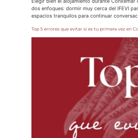
Elegir bien el alojamiento durante Conxemar co
dos enfoques: dormir muy cerca del IFEVI pa
espacios tranquilos para continuar conversaci
Top 5 errores que evitar si es tu primera vez en 