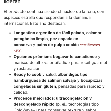
lideran
El producto continúa siendo el núcleo de la feria, con
especies estrella que responden a la demanda
internacional. Este año destacan:
Langostino argentino de fácil pelado
,
calamar
patagónico limpio
,
pez espada en
conserva
y
patas de pulpo cocido
certificadas
.
MSC
Opciones prémium
:
bogavante canadiense
y
marisco de alto valor añadido para retail gourmet
y restauración.
Ready to cook
y salud:
albóndigas tipo
hamburguesa de salmón salvaje
y
bocapizzas
congeladas sin gluten
, pensadas para rapidez y
calidad.
Procesos mejorados
:
ultracongelación y
descongelado rápido
(p. ej., tecnologías tipo
ColdWave+) para conservar textura y sabor.